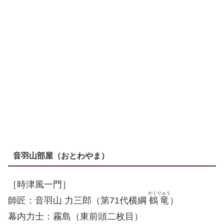
音羽山部屋（おとわやま）
［時津風一門］
かくりゅう
師匠：音羽山 力三郎（第71代横綱
鶴竜
）
幕内力士：霧島（東前頭二枚目）