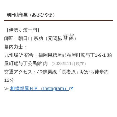
朝日山部屋（あさひやま）
［伊勢ヶ濱一門］
ことにしき
師匠：朝日山 宗功（元関脇
琴錦
）
幕内力士：
九州場所 宿舎：福岡県糟屋郡粕屋町駕与丁1-9-1 粕
屋町駕与丁公民館 内
（2023年11月現在）
交通アクセス：JR篠栗線「長者原」駅から徒歩約
12分
≫
相撲部屋ＨＰ（Instagram）