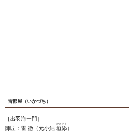
雷部屋（いかづち）
［出羽海一門］
かきぞえ
師匠：雷 徹（元小結
垣添
）