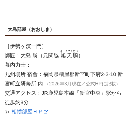
大島部屋（おおしま）
［伊勢ヶ濱一門］
きょくてんほう
師匠：大島 勝（元関脇
旭天鵬
）
幕内力士：
九州場所 宿舎：福岡県糟屋郡新宮町下府2-2-10 新
宮町立研修所 内
（2026年3月現在／公式HPに記載）
交通アクセス：JR鹿児島本線「新宮中央」駅から
徒歩約8分
≫
相撲部屋ＨＰ