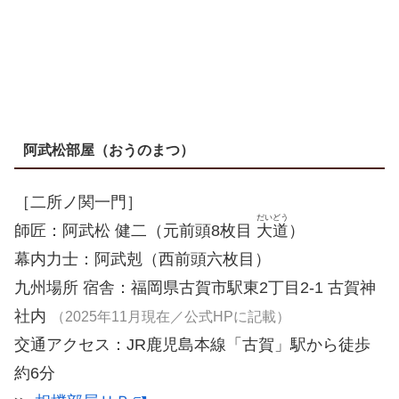
阿武松部屋（おうのまつ）
［二所ノ関一門］
だいどう
師匠：阿武松 健二（元前頭8枚目
大道
）
幕内力士：阿武剋（西前頭六枚目）
九州場所 宿舎：福岡県古賀市駅東2丁目2-1 古賀神
社内
（2025年11月現在／公式HPに記載）
交通アクセス：JR鹿児島本線「古賀」駅から徒歩
約6分