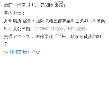
たけかぜ
師匠：押尾川 旭（元関脇
豪風
）
幕内力士：
九州場所 宿舎：福岡県糟屋郡篠栗町乙犬411-6 篠栗
町乙犬公民館
（2025年11月現在／HPに記載）
交通アクセス：JR篠栗線「門松」駅から徒歩約21
分
≫
相撲部屋ＨＰ