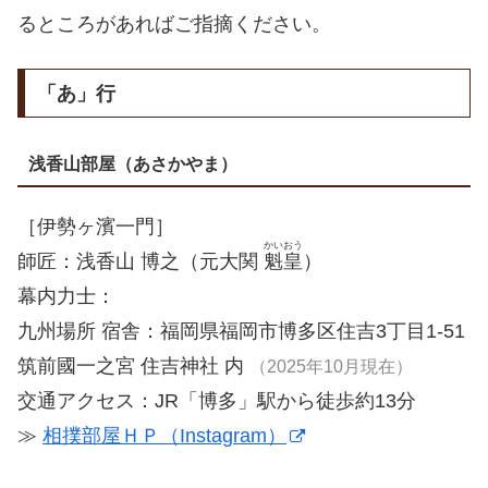
るところがあればご指摘ください。
「あ」行
浅香山部屋（あさかやま）
［伊勢ヶ濱一門］
かいおう
師匠：浅香山 博之（元大関
魁皇
）
幕内力士：
九州場所 宿舎：福岡県福岡市博多区住吉3丁目1-51
筑前國一之宮 住吉神社 内
（2025年10月現在）
交通アクセス：JR「博多」駅から徒歩約13分
≫
相撲部屋ＨＰ（Instagram）