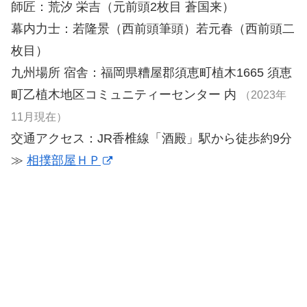
師匠：荒汐 栄吉（元前頭2枚目
蒼国来
）
幕内力士：若隆景（西前頭筆頭）若元春（西前頭二
枚目）
九州場所 宿舎：福岡県糟屋郡須恵町植木1665 須恵
町乙植木地区コミュニティーセンター 内
（2023年
11月現在）
交通アクセス：JR香椎線「酒殿」駅から徒歩約9分
≫
相撲部屋ＨＰ