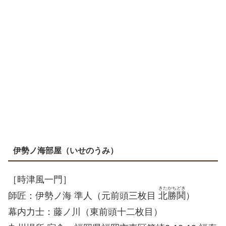
伊勢ノ海部屋（いせのうみ）
［時津風一門］
きたかちどき
師匠：伊勢ノ海 準人（元前頭三枚目
北勝鬨
）
幕内力士：藤ノ川（東前頭十二枚目）