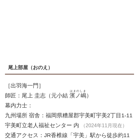
尾上部屋（おのえ）
［出羽海一門］
はまのしま
師匠：尾上 圭志（元小結
濱ノ嶋
）
幕内力士：
九州場所 宿舎：福岡県糟屋郡宇美町宇美2丁目1-11
宇美町立老人福祉センター 内
（2024年11月現在）
交通アクセス：JR香椎線「宇美」駅から徒歩約11