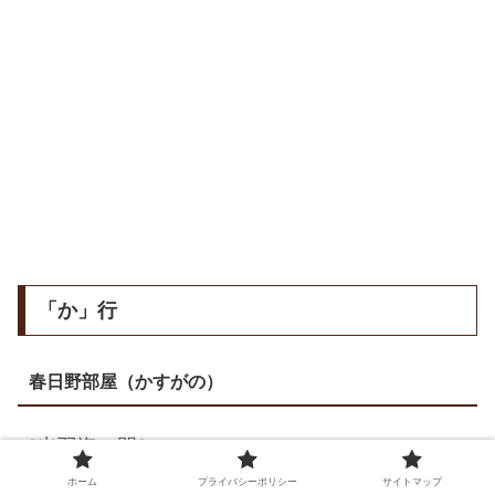
「か」行
春日野部屋（かすがの）
［出羽海一門］
とちのわか
師匠：春日野 清隆（元関脇
栃乃和歌
）
ホーム
プライバシーポリシー
サイトマップ