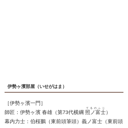
伊勢ヶ濱部屋（いせがはま）
［伊勢ヶ濱一門］
てるのふじ
師匠：伊勢ヶ濱 春雄（第73代横綱
照ノ富士
）
幕内力士：伯桜鵬（東前頭筆頭）義ノ富士（東前頭