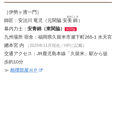
［伊勢ヶ濱一門］
あみにしき
師匠：安治川 竜児（元関脇 安
美錦
）
幕内力士：
安青錦（東関脇）
新関脇
九州場所 宿舎：福岡県久留米市瀬下町265-1 水天宮
總本宮 内
（2025年11月現在／HPに記載）
交通アクセス：JR鹿児島本線「久留米」駅から徒
歩約10分
≫
相撲部屋ＨＰ