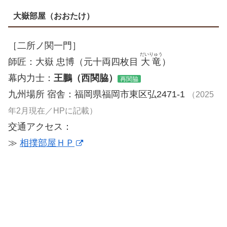
大嶽部屋（おおたけ）
［二所ノ関一門］
だいりゅう
師匠：大嶽 忠博（元十両四枚目
大竜
）
幕内力士：
王鵬（西関脇）
再関脇
九州場所 宿舎：福岡県福岡市東区弘2471-1
（2025
年2月現在／HPに記載）
交通アクセス：
≫
相撲部屋ＨＰ