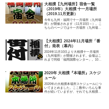
大相撲【九州場所】宿舎一覧
（2019年）大相撲 十一月場所
（2019.11月更新）
今年も九州・福岡で十一月場所（九州場
所）が開催されます（11月10日～）。こ
ちらのページでは十一月場所（九州場
所）の各相撲部屋宿舎について一覧にま
とめました。朝稽古の見学や応援などに
お役立てください！
【大相撲】2024年11月場所「番
付」発表（幕内）
2024年11月10日より大相撲十一月場所
（九州場所）が開催されます。会場はこ
れまで同様「福岡国際センター」。10月
28日には【番付】も発表されました。
「幕内」力士の番付についてまとめまし
たので、ご覧ください！
2020年 大相撲『本場所』スケジ
ュール
2020年の大相撲本場所スケジュールにつ
いてまとめました。ここ数年いろんな事
件が続いていますが、それでも大相撲人
気はまだまだ健在。チケットは前売り券
を発売したらすぐに売り切れてしまいま
す。行く方は日程をチェックしてお早め
に入場券の手配を！