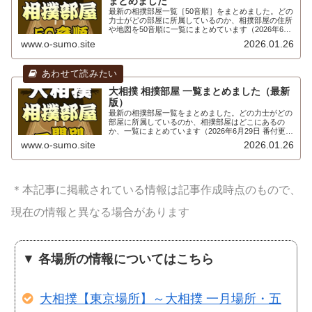
まとめました
最新の相撲部屋一覧［50音順］をまとめました。どの
力士がどの部屋に所属しているのか、相撲部屋の住所
や地図を50音順に一覧にまとめています（2026年6月
29日 番付更新、幕内力士のみ）。相撲部屋 一覧［50
www.o-sumo.site
2026.01.26
音順］現在の相撲部屋について50音...
大相撲 相撲部屋 一覧まとめました（最新
版）
最新の相撲部屋一覧をまとめました。どの力士がどの
部屋に所属しているのか、相撲部屋はどこにあるの
か、一覧にまとめています（2026年6月29日 番付更
新、幕内力士のみ）。相撲部屋 一覧現在の相撲部屋
www.o-sumo.site
2026.01.26
についてまとめました。相撲部屋の数は45部屋...
＊本記事に掲載されている情報は記事作成時点のもので、
現在の情報と異なる場合があります
▼
各場所の情報についてはこちら
大相撲【東京場所】～大相撲 一月場所・五