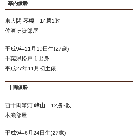
幕内優勝
東大関
琴櫻
14勝1敗
佐渡ヶ嶽部屋
平成9年11月19日生(27歳)
千葉県松戸市出身
平成27年11月初土俵
十両優勝
西十両筆頭
峰山
12勝3敗
木瀬部屋
平成9年6月24日生(27歳)