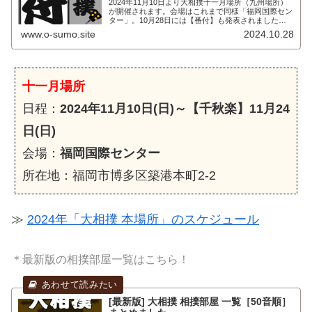
2024年11月10日より大相撲十一月場所（九州場所）
が開催されます。会場はこれまで同様「福岡国際セン
ター」。10月28日には【番付】も発表されました。
「幕内」力士の番付についてまとめましたので、ご覧
www.o-sumo.site
2024.10.28
ください！2024年十一月場所「番付」先...
十一月場所
日程：
2024年11月10日(日)～【千秋楽】11月24
日(日)
会場：
福岡国際センター
所在地：福岡市博多区築港本町2-2
≫
2024年「大相撲 本場所」のスケジュール
＊最新版の相撲部屋一覧はこちら！
[最新版] 大相撲 相撲部屋 一覧［50音順］