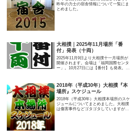
昨年の力士の宿舎情報について一覧にま
とめました。
大相撲｜2025年11月場所「番
付」発表（十両）
2025年11月9日より大相撲十一月場所が
開催されます。会場は「福岡国際センタ
ー」。10月27日には【番付】も発表。
「十両」力士の番付についてまとめまし
た。
2018年（平成30年）大相撲『本
場所』スケジュール
2018年（平成30年）大相撲本場所のスケ
ジュールについてまとめました。大相撲
は傷害事件などゴタゴタしていますが、
本場所については本年も引き続き盛り上
がる取り組みが見られることを期待した
いですね♪相撲人気はまだまだ健在！チケ
ットはすぐに売り...