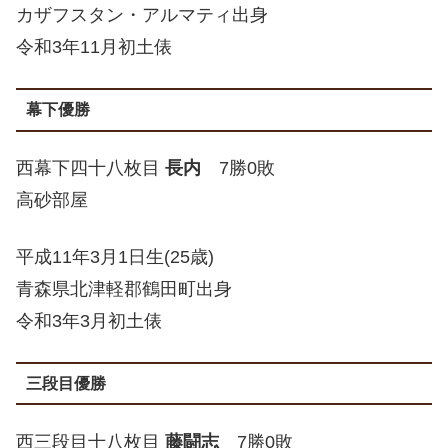
カザフスタン・アルマティ出身
令和3年11月初土俵
幕下優勝
西幕下四十八枚目
長内
7勝0敗
高砂部屋
平成11年3月1日生(25歳)
青森県北津軽郡鶴田町出身
令和3年3月初土俵
三段目優勝
西三段目十八枚目
藤闘志
7勝0敗