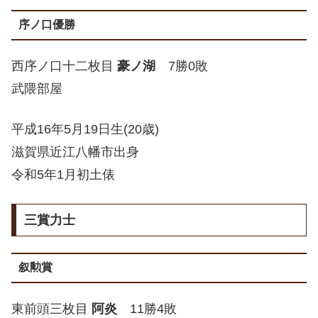
序ノ口優勝
西序ノ口十二枚目
豪ノ湖
7勝0敗
武隈部屋
平成16年5月19日生(20歳)
滋賀県近江八幡市出身
令和5年1月初土俵
三賞力士
叙勲賞
東前頭三枚目
阿炎
11勝4敗