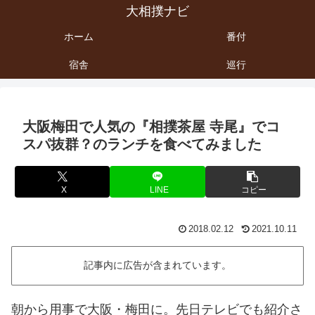
大相撲ナビ
ホーム
番付
宿舎
巡行
大阪梅田で人気の『相撲茶屋 寺尾』でコ
スパ抜群？のランチを食べてみました
X
LINE
コピー
2018.02.12
2021.10.11
記事内に広告が含まれています。
朝から用事で大阪・梅田に。先日テレビでも紹介さ