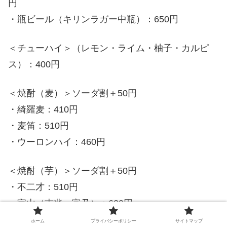
円
・瓶ビール（キリンラガー中瓶）：650円
＜チューハイ＞（レモン・ライム・柚子・カルピ
ス）：400円
＜焼酎（麦）＞ソーダ割＋50円
・綺羅麦：410円
・麦笛：510円
・ウーロンハイ：460円
＜焼酎（芋）＞ソーダ割＋50円
・不二才：510円
・宝山（吉兆・富乃）：620円
・佐藤 黒（入荷次第）：870円
ホーム
プライバシーポリシー
サイトマップ